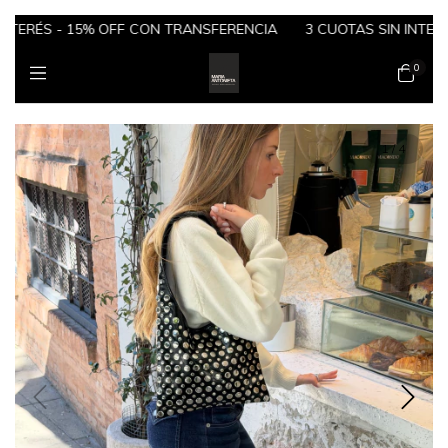
ERÉS - 15% OFF CON TRANSFERENCIA
3 CUOTAS SIN INTERÉS 
0
1
/
4